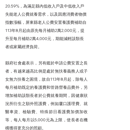
20.59%，為滿足縣內低收入戶及中低收入戶
失能老人公費就養需求，以及因應消費者物價
指數漲幅，屏東縣老人公費安置養護費補助自
113年8月起由原先每月補助2萬2,000元，提
升至每月補助2萬4,000元，期能減輕該類長
者或家屬經濟負荷。
縣府社會處表示，另有鑑於申請公費安置之長
者，有越來越高比例是處於無扶養義務人或子
女無力扶養之困境，故自113年8月起，除每人
每月補助既定的養護費和管路營養品費外，另
增加補助該類長者於公費就養期間，因健康狀
況所衍生之額外照護費，例如廔口護理費、就
醫車資、檢驗費、特殊節日看護費加價加收
等，每人每月以5,000元為上限，使長者在機
構獲得更充分的照顧。