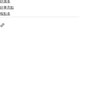
好康多
好事亮點
報點多
查看全部
相關文章