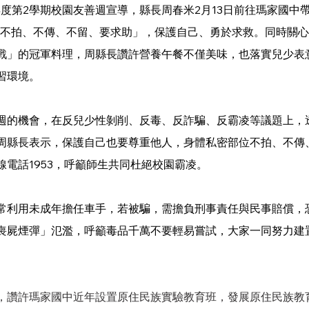
年度第2學期校園友善週宣導，縣長周春米2月13日前往瑪家國中
-不拍、不傳、不留、要求助」，保護自己、勇於求救。同時關
戰」的冠軍料理，周縣長讚許營養午餐不僅美味，也落實兒少表
習環境。
週的機會，在反兒少性剝削、反毒、反詐騙、反霸凌等議題上，
周縣長表示，保護自己也要尊重他人，身體私密部位不拍、不傳
電話1953，呼籲師生共同杜絕校園霸凌。
常利用未成年擔任車手，若被騙，需擔負刑事責任與民事賠償，
喪屍煙彈」氾濫，呼籲毒品千萬不要輕易嘗試，大家一同努力建
，讚許瑪家國中近年設置原住民族實驗教育班，發展原住民族教