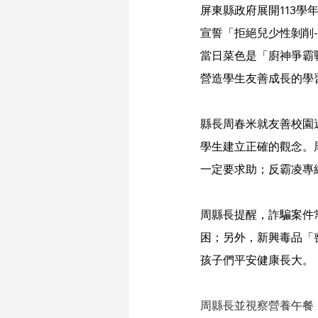
屏東縣政府展開113學
宣誓「拒絕兒少性剝削
當日菜色是「廚神爭霸
營造學生友善成長的學
縣長周春米就友善校園
學生建立正確的觀念。
一定要求助；反霸凌專線
周縣長提醒，詐騙案件
困；另外，新興毒品「
孩子們平安健康長大。
周縣長並視察營養午餐