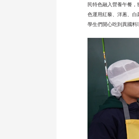
民特色融入營養午餐，
色運用紅藜、洋蔥、白
學生們開心吃到異國料