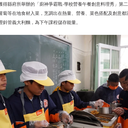
獲得縣府所舉辦的「廚神爭霸戰-學校營養午餐創意料理秀」第
蘿蔔等在地食材入菜，烹調出在熱量、營養、菜色搭配及創意都
理斜管義大利麵，為下午課程儲存能量。