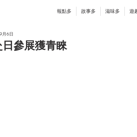
報點多
故事多
滋味多
遊
年9月6日
赴日參展獲青睞