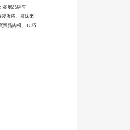
；參展品牌有
特製蛋捲、廣妹來
寶黑豬肉棧、TC巧