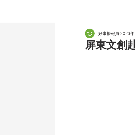
好事播報員
2023
屏東文創