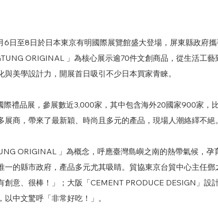
9月6日至8日於日本東京有明國際展覽館盛大登場，屏東縣政府攜
GTUNG ORIGINAL 」為核心展示逾70件文創商品，從生活
化與美學設計力，開展首日吸引不少日本買家青睞。
國際禮品展，
參展數近3,000家，其中包含海外20國家900家
展商，帶來了最新穎、時尚且多元的產品，現場人潮絡繹不絕。    
TUNG ORIGINAL 」為概念，呼應臺灣島嶼之南的熱帶氣候，
唯一的縣市政府，產品多元尤其吸睛。貿協東京台貿中心主任鄧
意、很棒！」；大阪「CEMENT PRODUCE DESIGN」
，以中文驚呼「非常好吃！」。