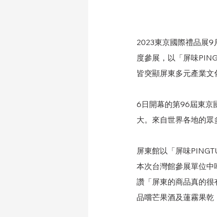
2023東京國際禮品展
度參展，以
「屏味PIN
皆突顯屏東多元產業文
6日開幕的第96屆東京
大。來自世界各地的眾多
屏東館以「屏味PING
本次台灣館參展單位中
讚「屏東的商品真的很有創
品嚐芒果酒及蓮霧果乾