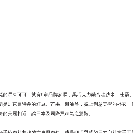
獎的屏東可可，就有5家品牌參展，黑巧克力融合哇沙米、蓮霧
樣是屏東農特產的紅豆、芒果、醬油等，披上創意美學的外衣，
蕾的美麗相遇，讓日本及國際買家為之驚豔。
師
手染布料製作的文青風
布包、或是輕巧質感的日本印花布手工