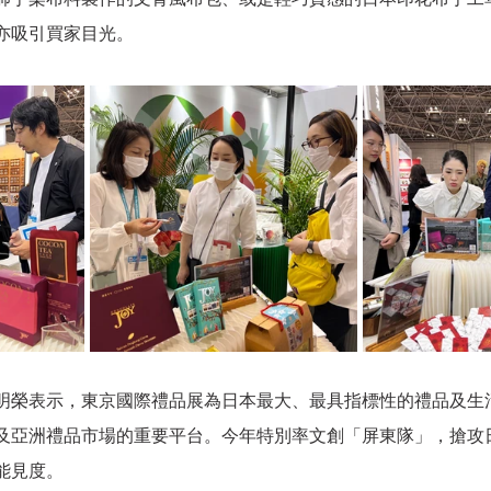
亦吸引買家目光。
明榮表示，東京國際禮品
展為日本最大、最具指標性的禮品及生
及亞洲禮品市場的重要平台
。
今年特別率文創「屏東隊」，搶攻
能見度
。