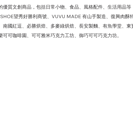
的優質文創商品，包括
日常小物、食品、風格配件、生活用品等
ONE SHOE望秀好勝利商號、VUVU MADE 有山手製造、
復興肉酥
、南國紅逗、必勝烘焙、多麥綠烘焙、長安製麵、有魚學堂、
東
樂可可咖啡園、可可雅米巧克力工坊、御巧可可巧克力坊。