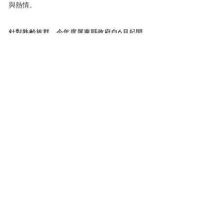
與熱情。
針對熟齡族群，今年度屏東縣政府自6月起開
設200堂彩色時代課程以「為獨立生活準備」
為主題，包括財務保險、流行舞蹈、自我照
顧、心靈成長、廚藝料理等興趣培養等面向，
開辦至今有1,300人次參與。
學員秋香姐，子女皆在外地工作成家立業，自
退休後平時的休閒就是游泳、或是待在家，自
從參加了彩色時代辦理的課程後，開啟對於舞
蹈的新興趣，從一開始一周1堂課報名到4堂
課，她分享「來上課以後生活變得很不寂寞，
很快樂！除了學習以外更重要的是交到了好多
新朋友！」更表示一定會繼續參加。