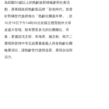
為鼓勵50歲以上的熟齡族群積極參與社會活
動，屏東縣政府熟齡新品牌「彩色時代」首度
針對橘世代族群推出「熟齡社團嘉年華」，於
10月19日下午14時30分於縣立體育館外大草
皮盛大登場。除有豐富多元的社團攤位、市
集，更邀請沈文程、朱海君、施文彬、南方二
重唱與曾瑋中等五組重量級藝人與各熟齡社團
輪番演出，讓熟齡世代盡情追星、展現自信與
活力。