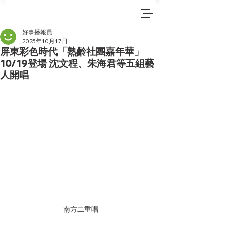
好事播報員
2025年10月17日
屏東彩色時代「熟齡社團嘉年華」
10/19登場 沈文程、朱海君等五組藝
人開唱
南方二重唱