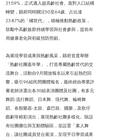
21.59%，正式邁入超高齡社會。面對人口結構
轉變，縣府同時關注50至64歲、占比達
23.87%的「橘世代」，積極推動熟齡政策，
鼓勵中高齡族群持續學習與社會參與，提前布
局健康老化與初級預防照顧。
為展現學習成果與熟齡風采，縣府首度舉辦
「熟齡社團嘉年華」，打造專屬熟齡世代的交
流舞台，活動自9月開放報名以來引起熱烈回
響，吸引96組民間團體報名，最終經由專業評
審老師決選出各30組表演團體及社團，有多元
舞蹈-流行舞蹈、日本舞、現代舞、輪椅舞
蹈、各類樂器-太鼓、森巴鼓、國樂，及歌仔
戲劇等精彩演出，展現熟齡社團多樣化。除設
有社團攤位與互動體驗區，並設置「素人舞
台」讓社團成員登台展演，呈現平日學習成果