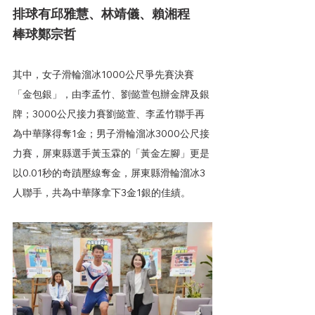
排球有邱雅慧、林靖儀、賴湘程
棒球鄭宗哲
其中，女子
滑輪溜冰1000公尺爭先賽決賽
「金包銀」，由李孟竹、劉懿萱包辦金牌及銀
牌；3000公尺接力賽劉懿萱、李孟竹聯手再
為中華隊得奪1金；男子滑輪溜冰3000公尺接
力賽，屏東縣選手黃玉霖的「黃金左腳」更是
以0.01秒的奇蹟壓線奪金，屏東縣滑輪溜冰3
人聯手，共為中華隊拿下3金1銀的佳績。 