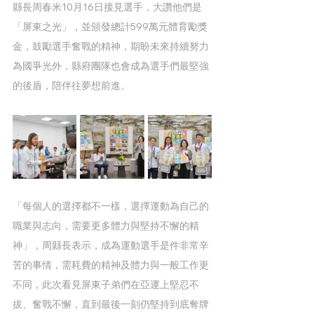
縣長周春米10月16日接見選手，大讚他們是
「屏東之光」，並頒發總計599萬元體育勵獎
金，鼓勵選手奮戰的精神，期盼未來持續努力
為國爭光外，縣府團隊也會成為選手們最堅強
的後盾，陪伴往夢想前進。
「每個人的選擇都不一樣，選擇運動為自己的
職業與志向，需要更多體力與堅持不懈的精
神」，周縣長表示，成為運動選手是件非常辛
苦的事情，需耗費的精神及體力與一般工作更
不同，此次看見屏東子弟們在亞運上堅忍不
拔、奮戰不懈，直到最後一刻仍堅持到底奪牌