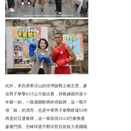
此外，來自屏東涼山的排灣族戰士賴主恩，參
加男子拳擊63.5公斤級比賽，與教練羅尚策十
年磨一劍，一路過關斬將終得銀牌，這一戰不
僅「銀」的漂亮，也是中華男子拳擊睽違53年
再度於亞運奪牌，這一拳取得2024巴黎奧運
參賽門票。另棒球選手鄭宗哲目前效力美國職