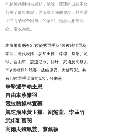
的精神感到相當感動，她說，亞運的成績不僅
鼓勵了屏東鄉親，更激勵全國的朋友，對於選
手們將榮耀帶回自己的家鄉，她感到相當開
心，引以為傲。
本屆屏東縣有22位優秀選手及1位教練獲選為
本屆亞運代表隊，參加田徑、棒球、拳擊、足
球、自由車、競速溜冰、排球、武術及高爾夫
等9個種類的競賽，成績優異、大放異彩。共
有13位選手獲得前6名，分別是：
拳擊選手賴主恩
自由車蔡雅羽
競技體操林宜蓁
競速溜冰黃玉霖、劉懿萱、李孟竹
武術劉菖閔
高爾夫錢珮芸、蔡佩穎