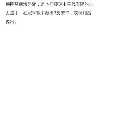
棒匹茲堡海盜隊，是本屆亞運中華代表隊的主
力選手，在冠軍戰中敲出3支安打，表現相當
傑出。
體發中心說，屏東縣政府極為重視體育發展，
推動各項體育政策，積極整修場館及設施，提
升運動環境，今年8月份遠見運動城市大調查
「2023運動縣市排行榜」，屏東縣在競技運
動類全國性運動會積分，獲得一般縣市組榜首
之同時拿下總錦標，是名符其實的「運動城
市」。
報點多
好事亮點