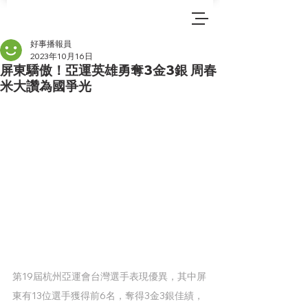
好事播報員
2023年10月16日
屏東驕傲！亞運英雄勇奪3金3銀 周春
米大讚為國爭光
第19屆杭州亞運會台灣選手表現優異，其中屏
東有13位選手獲得前6名，奪得3金3銀佳績，