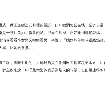
模式：做工遵循法式料理的嚴謹，口味微調契合在地，至於份量
桌是一整片魚排，份量飽足。那天在店裡，正好碰到鄭爸鄭媽，
鄭清喜看看小女兒又轉頭看另一半說：「她媽媽年輕時跟總舖師
大桌，比她更會煮。」
煮了啦，換吃羽彤的。」她只負責在潮州田間種些蔬菜水果，店
。對主廚來說，料理最大樂趣應是滿足人的想望，但如果連爸爸