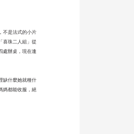
，不是法式的小片
「喜珠二人組」從
四處辦桌，現在逢
裡缺什麼她就種什
媽媽都能收服，絕