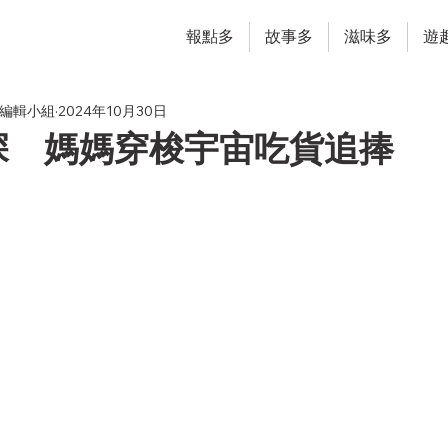
報點多
故事多
滋味多
遊
ung編輯小組
2024年10月30日
深 媽媽穿梭宇宙吃貨追捧