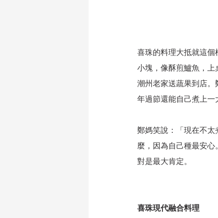
喜珠的料理大抵就這個
小塊，像酥煎鱸魚，上
潮州老家送蔬果到店。
年過節還能自己煮上一
鄭媽笑說：「現在不太
麼，因為自己種最安心
對是最大肯定。
喜珠現代融合料理