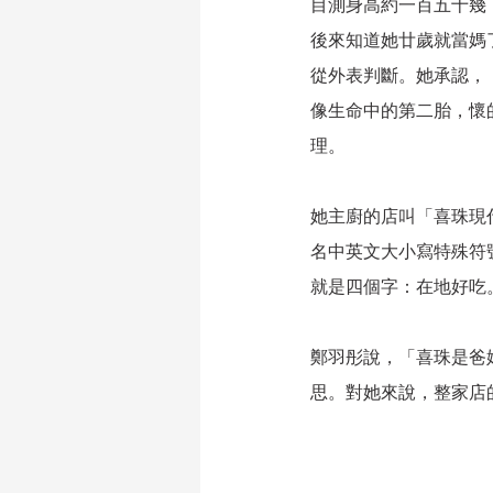
目測身高約一百五十幾
後來知道她廿歲就當媽
從外表判斷。她承認，
像生命中的第二胎，懷
理。
她主廚的店叫「喜珠現代
名中英文大小寫特殊符
就是四個字：在地好吃
鄭羽彤說，「喜珠是爸
思。對她來說，整家店