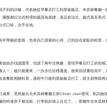
找不到的詞條，代表她從早餐店打工到星級飯店、米其林餐廳一
、擺盤都以法式料理的嚴謹為基礎，菜品有法式、義式甚至美式
台式口味，合乎在地。
長年學藝的套路，也有自己摸索的心得，已到自在駕馭的程度，
著姐姐步伐讀護理，但讀了兩年沒興趣，發現早餐店打工的煎檯
職人！」她只能重來，一步步往目標邁進。後來回頭重唸高中，
沒進餐飲相關科系，過程中只能到星級飯店打工，跟主廚學師再
成果，竟然被台北米其林餐廳主廚Olivier Jean發現，私訊
邀約時連房子都沒租，行李收好就上台北了。」那幾年在米其林