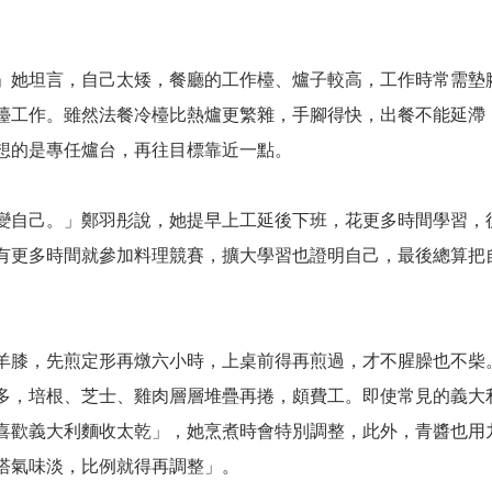
」她坦言，自己太矮，餐廳的工作檯、爐子較高，工作時常需墊
檯工作。雖然法餐冷檯比熱爐更繁雜，手腳得快，出餐不能延滯
想的是專任爐台，再往目標靠近一點。
變自己。」鄭羽彤說，她提早上工延後下班，花更多時間學習，
有更多時間就參加料理競賽，擴大學習也證明自己，最後總算把
羊膝，先煎定形再燉六小時，上桌前得再煎過，才不腥臊也不柴
多，培根、芝士、雞肉層層堆疊再捲，頗費工。即使常見的義大
喜歡義大利麵收太乾」，她烹煮時會特別調整，此外，青醬也用
塔氣味淡，比例就得再調整」。