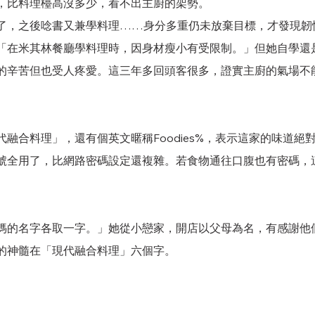
，比料理檯高沒多少，看不出主廚的架勢。
了，之後唸書又兼學料理……身分多重仍未放棄目標，才發現韌
「在米其林餐廳學料理時，因身材瘦小有受限制。」但她自學還
的辛苦但也受人疼愛。這三年多回頭客很多，證實主廚的氣場不
融合料理」，還有個英文暱稱Foodies%，表示這家的味道絕
號全用了，比網路密碼設定還複雜。若食物通往口腹也有密碼，
。
媽的名字各取一字。」她從小戀家，開店以父母為名，有感謝他
的神髓在「現代融合料理」六個字。