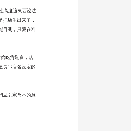
性高度這東西沒法
是把店生出來了，
能目測，只藏在料
對讓吃貨驚喜，店
這長串店名設定的
們且以家為本的意