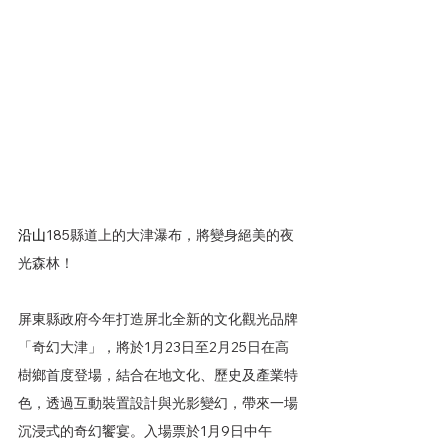
沿山
185縣道上的大津瀑布，將變身絕美的夜
光森林！
屏東縣政府今年打造屏北全新的文化觀光品牌
「奇幻大津」，將於1月23日至2月25日在高
樹鄉首度登場，結合在地文化、歷史及產業特
色，透過互動裝置設計與光影變幻，帶來一場
沉浸式的奇幻饗宴。入場票於1月9日中午