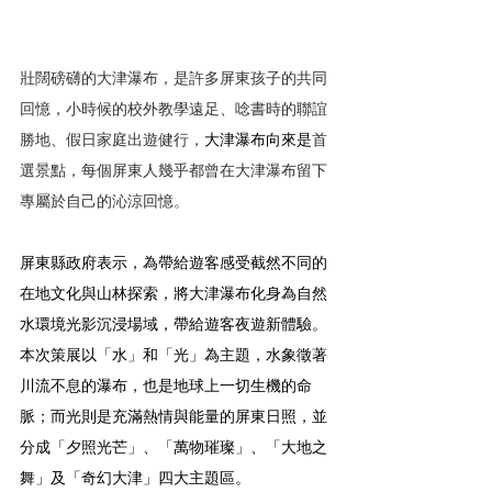
壯闊磅礴的大津瀑布，是許多屏東孩子的共同
回憶，小時候的校外教學遠足、唸書時的聯誼
勝地、假日家庭出遊健行，
大津瀑布向來是
首
選景點，每個屏東人幾乎都曾在大津瀑布留下
專屬於自己的沁涼回憶。
屏東縣政府表示，為帶給遊客感受截然不同的
在地文化與山林探索，將大津瀑布化身為自然
水環境光影沉浸場域，帶給遊客夜遊新體驗。
本次策展以「水」和「光」為主題，水象徵著
川流不息的瀑布，也是地球上一切生機的命
脈；而光則是充滿熱情與能量的屏東日照，並
分成「夕照光芒」、「萬物璀璨」、「大地之
舞」及「奇幻大津」四大主題區。