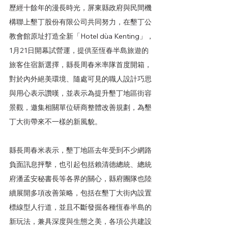
歷經十餘年的漫長時光，屏東縣政府與民間機
構聯上墾丁股份有限公司共同努力，在墾丁公
教會館原址打造全新「Hotel dùa Kenting」，
1月21日開幕試營運，提供至恆春半島旅遊的
旅客住宿新選擇，縣長周春米率隊首度開箱，
對於內外絕美環境、隨處可見的職人設計巧思
與用心表示讚嘆，並表示為提升墾丁地區街容
景觀，邀集相關單位研商整體改善規劃，為墾
丁大街帶來不一樣的新風貌。
縣長周春米表示，墾丁地區去年受到不少網路
負面訊息抨擊，也引起包括賴清德總統、總統
府潘孟安秘書長等各界的關心，縣府團隊也陸
續展開多項改善策略，包括在墾丁大街內設置
標線型人行道，並且不斷發掘各種恆春半島的
新玩法，兼具深度與生態之美，各項公共建設