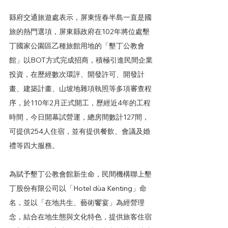
縣府交通旅遊處表示，屏東恆春半島一直是國
旅的熱門選項，屏東縣政府在102年將位處墾
丁國家公園區乙種旅館用地的「墾丁公教會
館」以BOT方式完成招商，積極引進民間企業
投資，在歷經數次環評、開發許可、開發計
畫、建築計畫、山坡地雜項執照等多項審查程
序，於110年2月正式開工，歷經近4年的工程
時間，今日開幕試營運，總房間數計127間，
可提供254人住宿，並有提供餐飲、會議及婚
禮等四大服務。
為賦予墾丁公教會館新生命，民間機構聯上墾
丁股份有限公司以「Hotel dùa Kenting」命
名，並以「在地共生、藝術饗宴」為經營理
念，結合在地生態與文化特色，提供旅客住宿