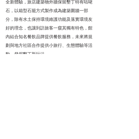
全新體驗，旅店建築物外牆保留墾丁特有咕咾
石，以箱型石籠方式製作成為建築圍牆一部
分，除有水土保持環境維護功能及落實環境友
好的理念，也讓到訪旅客一窺其獨有特色，館
內結合知名餐飲品牌提供餐飲服務，未來將規
劃與地方社區合作提供小旅行、生態體驗等活
動，發掘墾丁新玩法。
屏東總有新玩法，給予不同季節到訪遊客新奇
體驗，歡迎大家一起來國境之南旅遊避冬，更
多活動、交通運輸及觀光旅遊訊息請上屏東縣