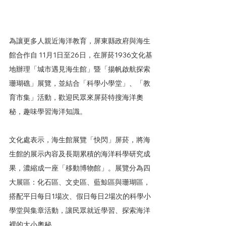
為讓更多人親近海洋教育，屏東縣政府與海生
館合作自 11月1日至26日，在屏菸1936文化基
地辦理「城市遇見海生館」暨「揚帆啟航探索
珊瑚礁」展覽，並結合「科學小學堂」、「教
育市集」活動，歡迎民眾來屏菸特搜
海洋
奧
秘，趣味學習海洋知識。
文化處表示，
海生館展覽
「快閃」屏菸，將海
生館的展示內容及長期累積的海洋科學研究成
果，濃縮成一座「移動博物館」。展覽分為四
大展區：化石區、文史區、藍鯨區與珊瑚區，
搭配平日每日1場次、假日每日2場次的科學小
學堂與集章活動，讓民眾就近學習、探索海洋
裡的大小奧秘。