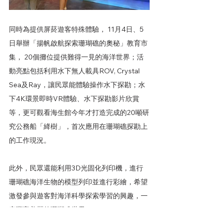
同時為提供屏菸遊客特殊體驗， 11月4日、5
日
舉辦「揚帆啟航探索珊瑚礁的奧秘」教育市
集， 20個攤位提供難得一見的海洋世界；活
動亮點包括利用水下無人載具ROV, Crystal 
Sea及Ray，讓民眾能體驗操作水下探勘；水
下4K環景即時VR體驗、水下探勘影片欣賞
等，更可觀看海生館今年才打造完成的20噸研
究公務船「絳樹」，首次應用在珊瑚礁探勘上
的工作現況。 
此外，民眾還能利用3D光固化列印機，進行
珊瑚礁海洋生物的模型列印並進行彩繪，希望
激發參與遊客對海洋科學探索學習的興趣，一
窺豐富美麗的珊瑚礁世界。