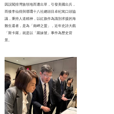
因誤闖排灣族領地而遭出草，引發美國出兵，
而後李仙得與瑯𤩝十八社總頭目卓杞篤口頭協
議，秉持人道精神，以紅旗作為識別求援的海
難生還者，是為「南岬之盟」，近年史詩大戲
「斯卡羅」就是以「羅妹號」事件為歷史背
景。