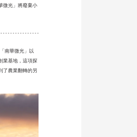
華微光」將廢棄小
 
東「南華微光」以
創業基地，這項探
到了農業翻轉的另