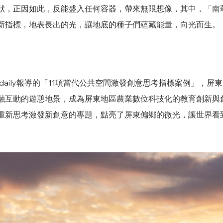
狀，正因如此，反能盛入任何容器，帶來無限想像，其中，「南
指標，地表長出的光，讓地底的種子們蘊藏能量，向光而生。    
hdaily報導的「11項當代公共空間激發創意思考指標案例」，屏
融互動的遊憩地景，成為屏東地區農業數位科技化的教育創新與
重新思考激發新創意的專題，點亮了屏東偏鄉的微光，讓世界看