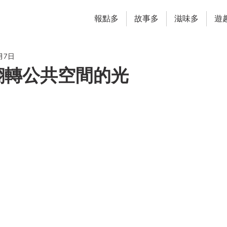
報點多
故事多
滋味多
遊
月7日
翻轉公共空間的光