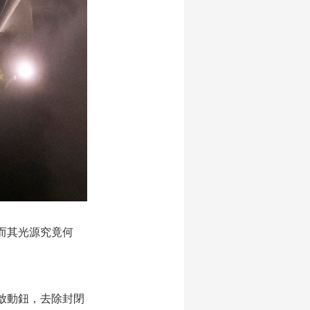
而其光源究竟何
啟動鈕，去除封閉