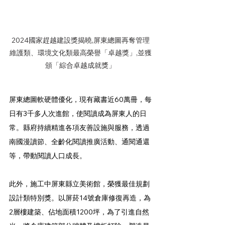
2024國家趕越建設獎揭曉,屏東總圖再奪管理
維護類、環境文化類最高榮譽「卓越獎」,並獲
頒「綜合卓越成就獎」
屏東總圖軟硬體優化，現有藏書近60萬冊，每
日有3千多人次進館，使閱讀成為屏東人的日
常。縣府持續精進各項友善設施與服務，透過
南國漫讀節、全齡化閱讀推廣活動、通閱通還
等，帶動閱讀人口成長。
此外，施工中屏東縣立美術館，榮獲最佳規劃
設計類特別獎。以屏菸14號倉庫修復再造，為
2層樓建築、佔地面積1200坪，為了引進自然