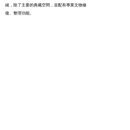
緒，除了主要的典藏空間，並配有專業文物修
復、整理功能。
屏東縣典藏中心
國家卓越建設獎由中華民國不動產協進會聯合