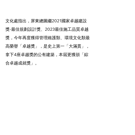
文化處指出，屏東總圖繼2021國家卓越建設
獎-最佳規劃設計獎、2023最佳施工品質卓越
獎，今年再度獲得管理維護類、環境文化類最
高榮譽「卓越獎」，是史上第一「大滿貫」，
拿下4座卓越獎的公有建築，本屆更獲頒「綜
合卓越成就獎」。 