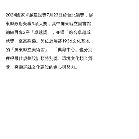
2024國家卓越建設獎7月23日於台北頒獎，屏
東縣政府榮獲9項大獎，其中屏東縣立圖書館
總館再奪2座「卓越獎」，並獲「綜合卓越成
就獎」至高殊榮。另位於屏菸1936文化基地
的「屏東縣立美術館」、「典藏中心」也分別
獲得最佳規劃設計類特別獎、環境文化類金質
獎，突顯屏縣文化建設的進步與努力。