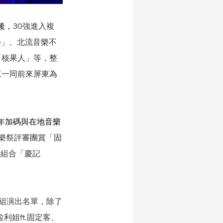
後，
30強進入複
le」、北流音樂不
「核果人」等，整
眾一同前來屏東為
年加碼與在地音樂
音樂祭評審團賞「固
J組合「慶記
0組演出名單，除了
利姐ft.固定客、