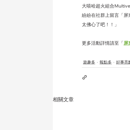
大嘻哈超火組合Mult
紛紛在社群上留言「屏
太佛心了吧！！」
更多活動詳情請至「
屏
遊趣多
報點多
好事亮
相關文章