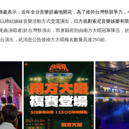
務處表示，近年全台音樂節遍地開花，為了維持台灣祭競爭力，
樂祭，以締結姊妹音樂活動方式
交流演出，日方規劃索尼音樂娛樂有限
者片尾曲演唱者)於台灣祭演出，而屏縣府則由南方大唱冠軍隊伍，
樂祭登台演出，此消息公告後南方大唱報名數量高達250組。