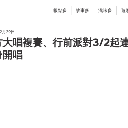
報點多
故事多
滋味多
遊
年2月29日
大唱複賽、行前派對3/2起
身開唱