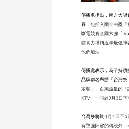
傳播處指出，南方大唱
賽，包括入圍金曲獎「神棍
斷電競賽全國六強「¡V
體實力堪稱近年最強陣
他們加油!
傳播處表示，為了持續
品牌聯名舉辦「台灣祭
定客」、百萬流量的「
KTV」一同於3月3日
台灣祭將於
4月4日至
有堅強陣容的傳統外，今