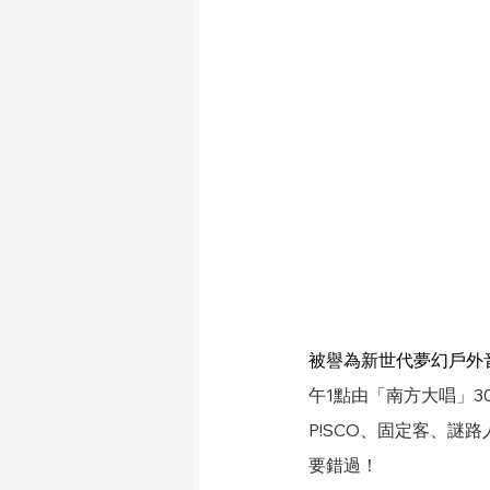
被譽為新世代夢幻戶外
午1點由「南方大唱」3
P!SCO、固定客、謎
要錯過！