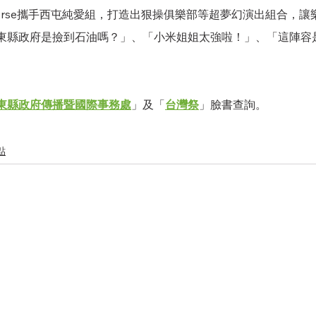
iverse攜手西屯純愛組，打造出狠操俱樂部等超夢幻演出組合，
東縣政府是撿到石油嗎？」、「小米姐姐太強啦！」、「這陣容
東縣政府傳播暨國際事務處
」及「
台灣祭
」臉書查詢。
點