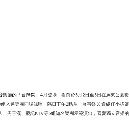
音樂節的「台灣祭」
4月登場，提前於3月2日至3日在屏東公園
0組入選樂團同場飆唱，隔日下午2點為「台灣祭 X 邊緣仔小搖
路人、男子漢、慶記KTV等5組知名樂團示範演出，喜愛獨立音樂