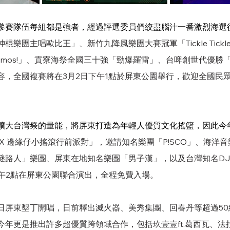
參賽隊伍每組都是強者，經過評選委員們絞盡腦汁一番激烈海選
樂團主唱歐比王」、新竹九降風樂團大賽冠軍「Tickle Tick
amos!」、貢寮海祭全國三十強「勁爆羅雷」、台啤創世代優勝
容，全國複賽將在3月2日下午1點於屏東公園舉行，歡迎全國民
擴大台灣祭的量能，將屏東打造為年輕人優質文化搖籃，因此今
 X 邊緣仔小搖滾行前派對」，邀請知名樂團「P!SCO」、海洋
謎路人」樂團、屏東在地知名樂團「男子漢」，以及台灣知名D
下午2點在屏東公園聯合演出，全程免費入場。
6日屏東墾丁開唱，日前釋出滅火器、美秀集團、回春丹等超過5
年更是推出許多超優質跨領域合作，包括玖壹壹ft.葛西瓦、法拉