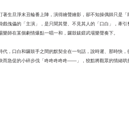
盯著生旦淨末丑輪番上陣，演得繪聲繪影，卻不知操偶師只是「
袋戲傀儡的「主演」，是只聞其聲、不見其人的「口白」，牽引
場樂師在某個劇情爆點一唱一和，鑼鼓鈸鎈武場樂聲奏下。
時代，口白和鑼鼓手之間的默契全在一句話，說時遲、那時快，
快而急促的小碎步伐「咚咚咚咚咚——」，狡黠將觀眾的情緒哄