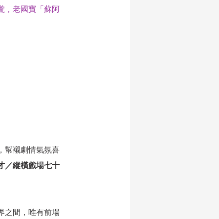
朦朧，老國寶「蘇阿
，幫襯劇情氣氛喜
才／縱橫戲場七十
界之間，唯有前場