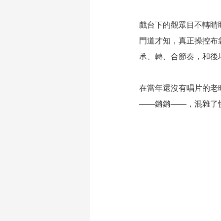
戲台下的觀眾目不轉睛
門道才知，真正操控布
承、轉、合節奏，和後
在當年還沒有唱片的老
——鏘鏘——，混雜了