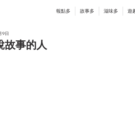
報點多
故事多
滋味多
遊
月9日
說故事的人