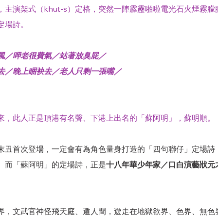
主演架式（khut-s）定格，突然一陣霹靂啪啦電光石火煙霧
定場詩。
風／呷老很費氣／站著放臭屁／
去／晚上睏袂去／老人只剩一張嘴／
來，此人正是頂港有名聲、下港上出名的「蘇阿明」，蘇明順。
末丑首次登場，一定會有為角色量身打造的「四句聯仔」定場詩
。而「蘇阿明」的定場詩，正是
十八年華少年家／口白演藝狀元
界，文武官神怪飛天庭、遁人間，遊走在地獄欲界、色界、無色