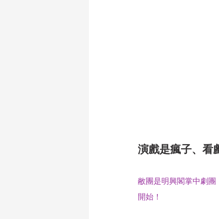
演戲是瘋子、看
敝團是明興閣掌中劇團
開始！