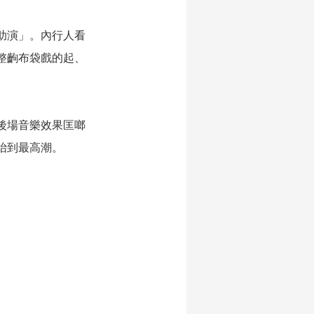
助演」。內行人看
整齣布袋戲的起、
後場音樂效果匡啷
抬到最高潮。