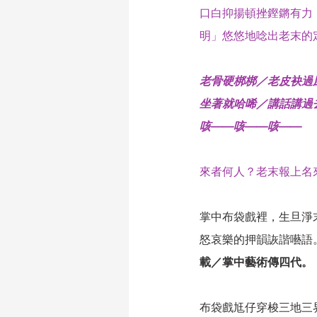
口白抑揚頓挫鏗鏘有力，
明」悠悠地唸出老末的
老骨硬梆梆／老皮袂過
坐著就哈唏／講話講過
咳——咳——咳——
來者何人？老末報上名
掌中布袋戲裡，生旦淨
怒哀樂的押韻詼諧囈語
載／掌中藝術傳四代。
布袋戲尪仔穿梭三地三