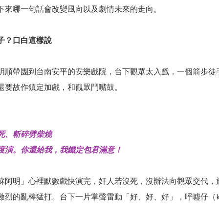
下來哪一句話會改變風向以及劇情未來的走向。
子？口白這樣說
明順帶團到台南安平的安樂戲院，台下觀眾太入戲，一個箭步徒
還要故作鎮定加戲，和觀眾鬥嘴鼓。
死、斬碎劈柴燒
度演。你還給我，我鐵定包君滿意！
蘇阿明」心裡默數戲快演完，奸人若沒死，沒辦法向觀眾交代，
烈的亂棒猛打。台下一片掌聲雷動「好、好、好」，呼噓仔（khoo-