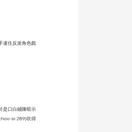
手逮住反派角色戲
於是口白鋪陳暗示
si-289)吹得