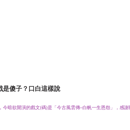
戲是傻子？口白這樣說
，今暗欲開演的戲文(碼)是「今古風雲傳–白帆一生恩怨」，感