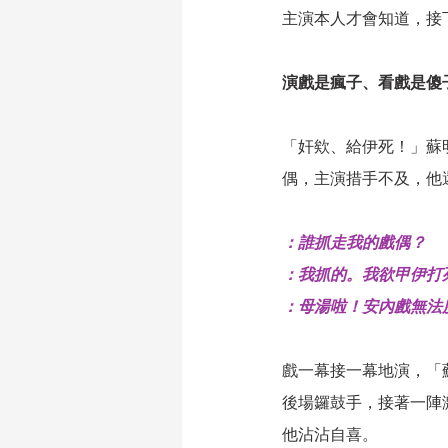
主演本人才會知道，接
演戲是瘋子、看戲是傻
「奸欸、給伊死！」蘇
偶，主演措手不及，他
：誰抓走我的戲偶？
：我抓的。我欲甲伊打
：母湯啦！安內戲無法
戲一幕接一幕地演，「
後場鑼鼓手，接著一陣激
他沾沾自喜。