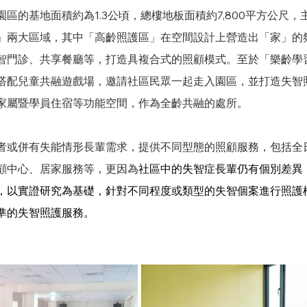
園區的基地面積約為1.3公頃，總樓地板面積約7,800平方公尺
」兩大區域，其中「高齡照護區」在空間設計上營造出「家」的
智門診、共享餐廳等，打造具複合式的照顧模式。至於「樂齡學
搭配兒童共融遊戲場，邀請社區民眾一起走入園區，並打造失智
家屬暨學員住宿等功能空間，作為全齡共融的處所。
者或併有失能情形長輩需求，提供不同型態的照顧服務，包括全
顧中心、居家服務等，更因為
社區中的失智症長輩仍有個別差異
，以實證研究為基礎，針對不同程度或類型的失智個案進行照護
準的失智照護服務。