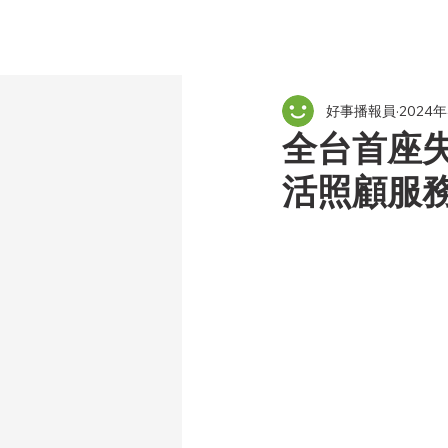
好事播報員
2024
全台首座
活照顧服