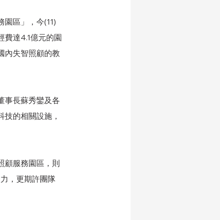
區」，今(11)
費達4.1億元的園
國內失智照顧的教
董事長蘇秀鑾及各
科技的相關設施，
照顧服務園區，則
努力，更期許團隊