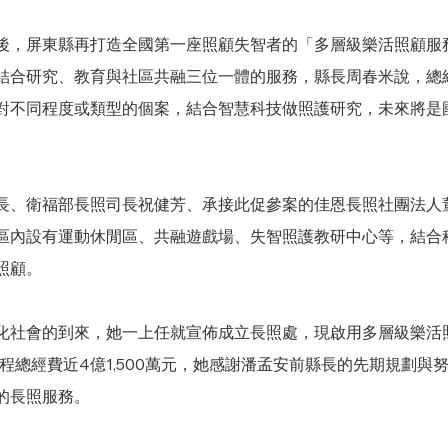
後，屏東縣再打造全國第一座照顧失智者的「多層級樂活照顧服務園
結合研究、教育與社區共融三位一體的服務，縣長周春米說，總經
對不同程度或類型的個案，結合智慧科技做照護研究，未來將是
長、衛福部長照司長祝健芳、承接此促參案的佳恩長照社團法人
區內設有運動休閒區、共融遊戲場、失智照護教研中心等，結合
照顧。
化社會的到來，她一上任就宣佈成立長照處，現啟用多層級樂活
程總經費近4億1,500萬元，她感謝潘孟安前縣長的先期規劃與
的長照服務。