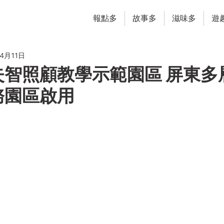
報點多
故事多
滋味多
遊
年4月11日
失智照顧教學示範園區 屏東多
務園區啟用