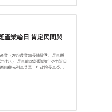
斑產業輸日 肯定民間與
產業（左起農業部長陳駿季、屏東縣
洪佳琪） 屏東龍虎斑歷經8年努力近日
西鐵觀光列車菜單，行政院長卓榮泰3
斑養殖場，認為是民間與政府通力合作的
洋走...