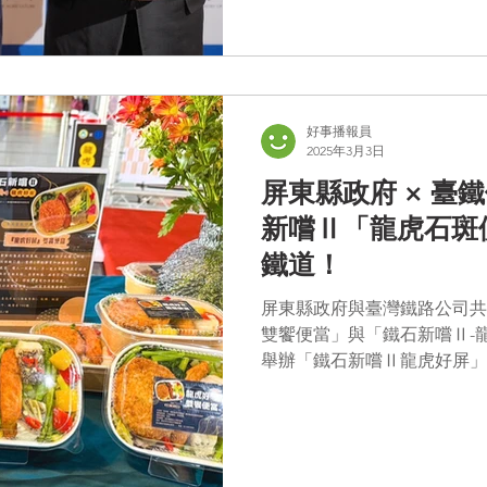
好事播報員
2025年3月3日
屏東縣政府 × 臺
新嚐Ⅱ「龍虎石斑
鐵道！
屏東縣政府與臺灣鐵路公司共
雙饗便當」與「鐵石新嚐Ⅱ-
舉辦「鐵石新嚐Ⅱ龍虎好屏」
示，繼屏東金牌水產龍虎石斑
作以 龍虎石斑...