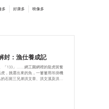
趣多
好康多
映像多
解封：漁仕養成記
」、「133」……網工圍網裡的龍虎斑奮
活虎，挑選出來的魚，一簍簍用吊掛機
名的石斑三兄弟洪文章、洪文溪及洪文
統三人，加起來年紀破200歲。 ...