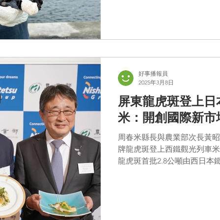
好事播報員
2025年3月8日
屏東龍虎斑登上日
米：開創國際新市
周春米縣長與農業部次長黃昭
牌龍虎斑登上西鐵觀光列車米
龍虎斑首批2.8公噸由西日
下觀光列車、飯店及超市推出
8日在日本與農業部、西鐵集團記