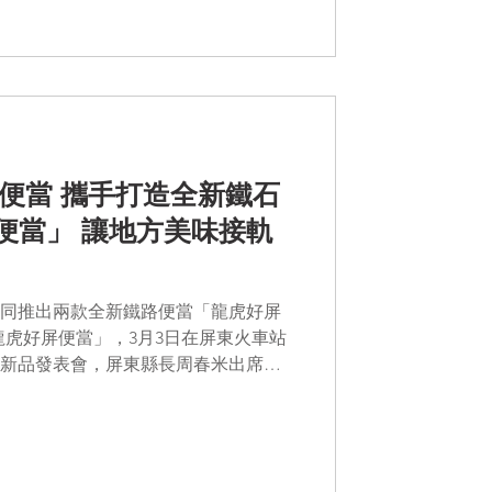
鐵便當 攜手打造全新鐵石
便當」 讓地方美味接軌
同推出兩款全新鐵路便當「龍虎好屏
龍虎好屏便當」，3月3日在屏東火車站
新品發表會，屏東縣長周春米出席表
成功外銷日本後，縣府與臺鐵再度合