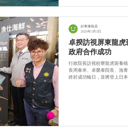
好事播報員
2025年3月3日
卓揆訪視屏東龍虎
政府合作成功
行政院長訪視枋寮龍虎斑養殖
長周春米、卓榮泰院長、漁青
終於成功輸日，並將登上日本
月1 日 至枋寮鄉訪視龍虎
成功的例子，讓台灣產業轉向海