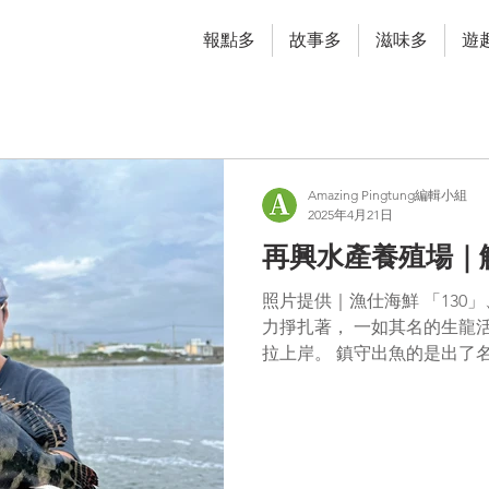
報點多
故事多
滋味多
遊
Amazing Pingtung編輯小組
2025年4月21日
再興水產養殖場｜
照片提供｜漁仕海鮮 「130
力掙扎著， 一如其名的生龍
拉上岸。 鎮守出魚的是出了