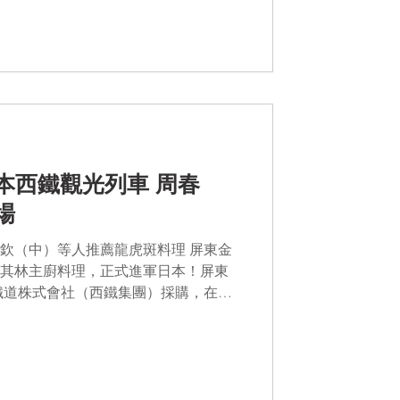
本西鐵觀光列車 周春
場
欽（中）等人推薦龍虎斑料理 屏東金
其林主廚料理，正式進軍日本！屏東
本鐵道株式會社（西鐵集團）採購，在旗
各式龍虎斑料理，屏東縣長周春米3月
者會...