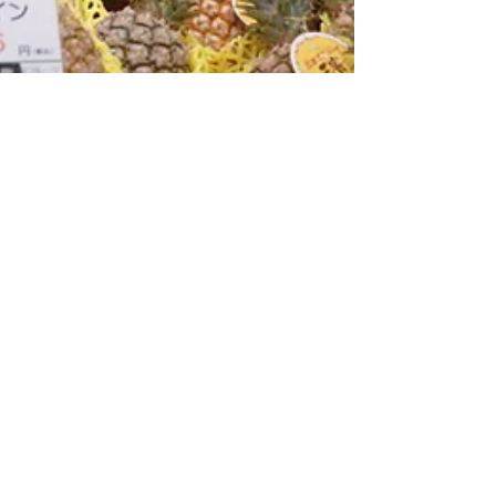
好事播報員
2025年3月7日
屏東蜜棗暨鳳梨熱銷日本 插旗九州地區高
端市場