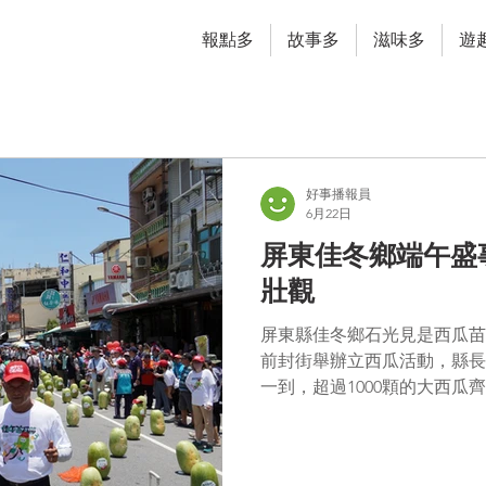
報點多
故事多
滋味多
遊
好事播報員
6月22日
屏東佳冬鄉端午盛
壯觀
屏東縣佳冬鄉石光見是西瓜苗
前封街舉辦立西瓜活動，縣長
一到，超過1000顆的大西
觀。 端午節立西瓜活動已成為佳冬鄉的地方盛事，即使艷陽高照，
仍吸引約5千名民眾參與，今
姐已經參加立西瓜活動2、3