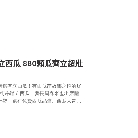
葉子等，沒有花到錢卻創意十足，獲
下場試身手，利用小碟子撐住，大西
蓮霧仙
席佳冬鄉端午立西瓜活動 周縣長端午行
汲水、東港划龍舟觀賽，到佳冬見證
一同迎接好運與平安。周縣長表示，
嫁接西瓜苗技術聞名，全台有6成以上
的水果都是品質品證，謝謝佳冬鄉公
透過年年舉辦，讓更多人認識佳冬西
顆瓜齊立超壯
與地方傳統特色。 立瓜結束，民眾心滿意足地將重達
立蛋還有立西瓜！有西瓜苗故鄉之稱的屏
街舉辦立西瓜，縣長周春米也出席體
超壯觀，還有免費西瓜品嘗、西瓜大胃王
等活動，即使 正午十二點 天空掛著火