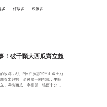
趣多
好康多
映像多
事！破千顆大西瓜齊立超
的故鄉，6月19日在廣惠宮三山國王廟
周春米與數千名民眾一同挑戰，午時
瓜齊立，滿街西瓜一字排開，場面十分壯
年新增西瓜造型賽，婆家在枋寮的黃小
次，全家總動員將西瓜裝扮成「蓮霧仙