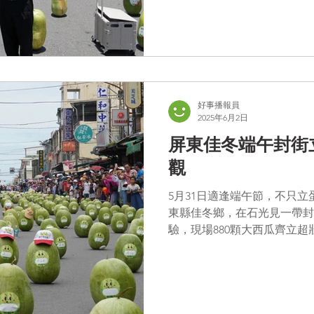
子」，材料包括用蔬果網套、
得第一名。午時一到周縣長也
瓜一下子就立起來，相當開心。 家長將小孩創意裝扮西瓜裝 
子獲得最佳造型獎 周縣長出
程滿檔，一早到新園百年古井
千人立瓜，藉著端午節與民眾
佳冬立西瓜受全國矚目，該鄉
好事播報員
2025年6月2日
的瓜苗來自這裡，從屏東出去
所與佳冬鄉農會創意過端午，
屏東佳冬端午封街立西瓜 880
瓜產業
觀
5月31日適逢端午節，不只
東縣佳冬鄉，在石光見一帶封
驗，現場880顆大西瓜齊立
趣味競賽、在地農特產品銷售
辣豔陽，仍...