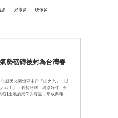
趣多
好康多
映像多
 氣勢磅礡被封為台灣春
今年縣民公園燈區主燈「山之光」，以
大武山」，氣勢磅礡，網路好評、分
現對土地的景仰與尊重，形成典範。
人驚呼連連，因此，「屏東燈節」在
首選！ 「新春賞燈就要到
3年來屏東燈節每年都吸引約250萬人