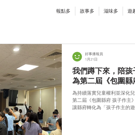
報點多
故事多
滋味多
遊
好事播報員
1月21日
我們蹲下來，陪孩
為第二屆《包圍縣
為持續落實兒童權利並深化兒
第二屆《包圍縣府 孩子作主
讓縣府轉化為「孩子作主的遊
強化政策轉譯與跨局處合作，
城市治理。 屏東縣政府表示，《包圍縣府 孩子作主》並非單一活
動，而是一個以兒童權利為核