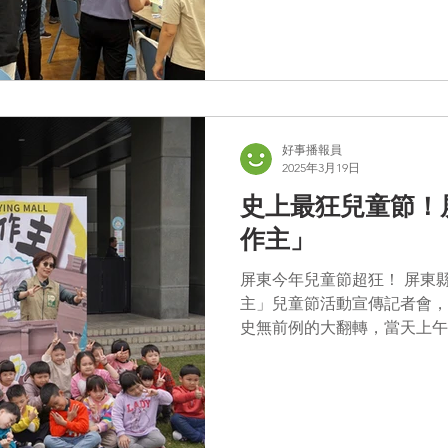
與者，更是公共生活中被重視
得以理解政策、表達意見，實踐
二屆活動內容更具深度與可參與
1月6日辦理遊戲設計工作坊，並邀請
團隊擔任顧問，協助各局處從
設計視角。 該系列工作坊是推動遊戲設計的重要一步，也是打破既
有局處分工、跨單位合作的實
好事播報員
2025年3月19日
將交通、環境、安全、生活等
與、並能透過遊戲表達想法的
史上最狂兒童節！屏
融理念，包含身心障礙兒童與
作主」
屏東今年兒童節超狂！ 屏東縣
主」兒童節活動宣傳記者會，
史無前例的大翻轉，當天上午
子，讓他們盡情塗鴉、翻滾泥
師、消防員，體驗24種精彩又富