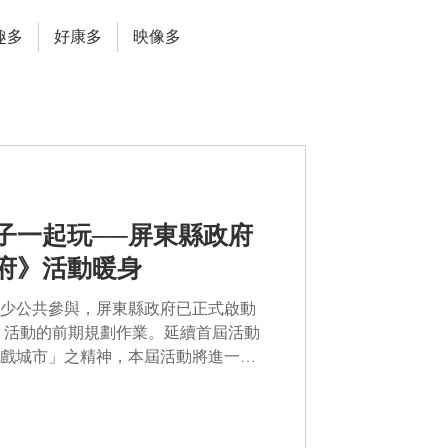
趣多
好康多
映像多
子一起玩──屏東縣政府
府》活動暖身
少公共參與，屏東縣政府已正式啟動
》活動的前期規劃作業。延續首屆活動
戲城市」之精神，本屆活動將進一步
讓孩子透過遊戲理解公共事務、參與
心的實踐過程，孩子不只是活動的參