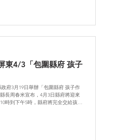
、被信任的行動者，透過遊戲，孩子
其應有的遊戲權與參與權。 為使第
性，縣府已於114年12月9日及115年
 Beyond Playmaking 超越遊戲
政策思維轉換為以孩子為中心的遊戲
務練習，透過共同學習，各局處嘗試
公共議題，轉化為孩子能理解、能參
形式，工作坊內容亦特別關注多元共
東4/3「包圍縣府 孩子
弱勢兒童的參
政府3月19日舉辦「包圍縣府 孩子作
縣長周春米宣布，4月3日縣府將迎來
10時到下午5時，縣府將完全交給孩
巴、沉浸泡泡池，甚至化身小小工程
有...