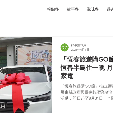
報點多
故事多
滋味多
遊
好事播報員
2025年4月1日
「恆春旅遊購GO
恆春半島住一晚 
家電
「恆春旅遊購GO節」推出超狂
屏東縣政府與屏南旅宿業者合
活動，即日起至8月31日，
GO節合作旅宿，登入發票或活
總...