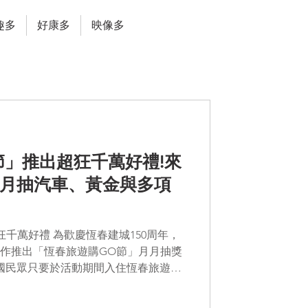
趣多
好康多
映像多
節」推出超狂千萬好禮!來
月月抽汽車、黃金與多項
千萬好禮 為歡慶恆春建城150周年，
作推出「恆春旅遊購GO節」月月抽獎
全國民眾只要於活動期間入住恆春旅遊購
動收據，即有機會抽中 近300項、